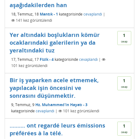
aşağıdakilerden han
18, Temmuz, 18
Mantık - 1
kategorisinde
cevaplandı
|
141
kez görüntülendi
Yer altındaki boşlukların kömür
1
ocaklarındaki galerilerin ya da
cevap
yeraltındaki tuz
17, Temmuz, 17
Fizik - 4
kategorisinde
cevaplandı
|
101
kez görüntülendi
Bir iş yaparken acele etmemek,
1
yapılacak işin öncesini ve
cevap
sonrasını düşünmektir.
9, Temmuz, 9
Hz. Muhammed'in Hayatı - 3
kategorisinde
cevaplandı
|
101
kez görüntülendi
.......... ont regardé leurs émissions
1
préférées à la télé.
cevap