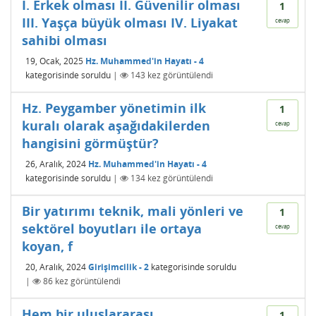
I. Erkek olması II. Güvenilir olması
1
III. Yaşça büyük olması IV. Liyakat
cevap
sahibi olması
19, Ocak, 2025
Hz. Muhammed'in Hayatı - 4
kategorisinde
soruldu
|
143
kez görüntülendi
Hz. Peygamber yönetimin ilk
1
kuralı olarak aşağıdakilerden
cevap
hangisini görmüştür?
26, Aralık, 2024
Hz. Muhammed'in Hayatı - 4
kategorisinde
soruldu
|
134
kez görüntülendi
Bir yatırımı teknik, mali yönleri ve
1
sektörel boyutları ile ortaya
cevap
koyan, f
20, Aralık, 2024
Girişimcilik - 2
kategorisinde
soruldu
|
86
kez görüntülendi
Hem bir uluslararası
1