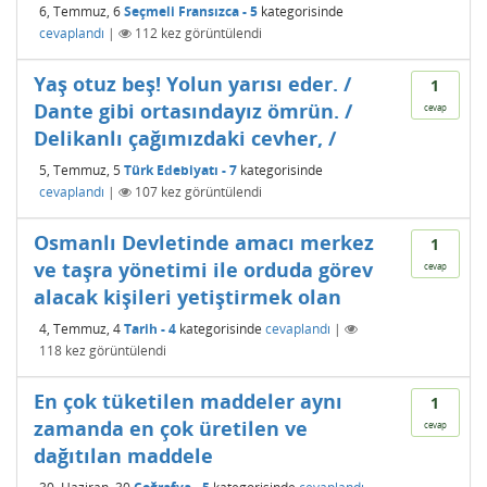
6, Temmuz, 6
Seçmeli Fransızca - 5
kategorisinde
cevaplandı
|
112
kez görüntülendi
Yaş otuz beş! Yolun yarısı eder. /
1
Dante gibi ortasındayız ömrün. /
cevap
Delikanlı çağımızdaki cevher, /
5, Temmuz, 5
Türk Edebiyatı - 7
kategorisinde
cevaplandı
|
107
kez görüntülendi
Osmanlı Devletinde amacı merkez
1
ve taşra yönetimi ile orduda görev
cevap
alacak kişileri yetiştirmek olan
4, Temmuz, 4
Tarih - 4
kategorisinde
cevaplandı
|
118
kez görüntülendi
En çok tüketilen maddeler aynı
1
zamanda en çok üretilen ve
cevap
dağıtılan maddele