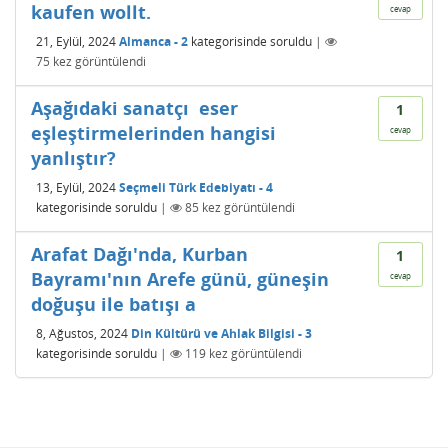
kaufen wollt.
cevap
21, Eylül, 2024
Almanca - 2
kategorisinde
soruldu
|
75
kez görüntülendi
Aşağıdaki sanatçı  eser
1
eşleştirmelerinden hangisi
cevap
yanlıştır?
13, Eylül, 2024
Seçmeli Türk Edebiyatı - 4
kategorisinde
soruldu
|
85
kez görüntülendi
Arafat Dağı'nda, Kurban
1
Bayramı'nın Arefe günü, güneşin
cevap
doğuşu ile batışı a
8, Ağustos, 2024
Din Kültürü ve Ahlak Bilgisi - 3
kategorisinde
soruldu
|
119
kez görüntülendi