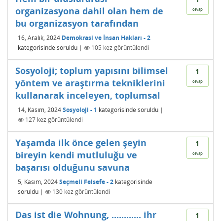
organizasyona dahil olan hem de
cevap
bu organizasyon tarafından
16, Aralık, 2024
Demokrasi ve İnsan Hakları - 2
kategorisinde
soruldu
|
105
kez görüntülendi
Sosyoloji; toplum yapısını bilimsel
1
yöntem ve araştırma tekniklerini
cevap
kullanarak inceleyen, toplumsal
14, Kasım, 2024
Sosyoloji - 1
kategorisinde
soruldu
|
127
kez görüntülendi
Yaşamda ilk önce gelen şeyin
1
bireyin kendi mutluluğu ve
cevap
başarısı olduğunu savuna
5, Kasım, 2024
Seçmeli Felsefe - 2
kategorisinde
soruldu
|
130
kez görüntülendi
Das ist die Wohnung, ............ ihr
1