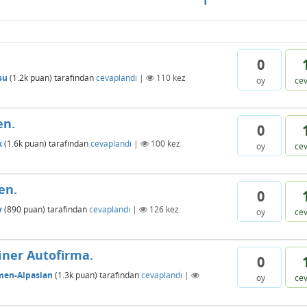
0
su
(
1.2k
puan)
tarafından
cevaplandı
|
110
kez
oy
ce
en.
0
k
(
1.6k
puan)
tarafından
cevaplandı
|
100
kez
oy
ce
en.
0
y
(
890
puan)
tarafından
cevaplandı
|
126
kez
oy
ce
einer Autofirma.
0
en-Alpaslan
(
1.3k
puan)
tarafından
cevaplandı
|
oy
ce