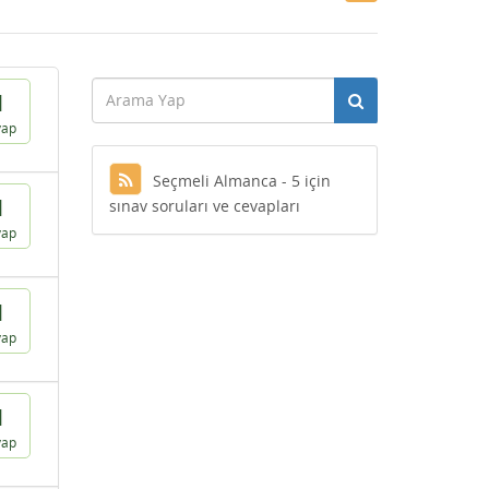
1
vap
Seçmeli Almanca - 5 için
1
sınav soruları ve cevapları
vap
1
vap
1
vap