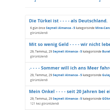
Die Türkei ist - - - - als Deutschland.
6 gün
önce
Seçmeli Almanca - 5
kategorisinde
Mine-Can
görüntülendi
Mit so wenig Geld - - - - wir nicht leb
29, Temmuz, 29
Seçmeli Almanca - 5
kategorisinde
Bura
görüntülendi
.- - - - Sommer will ich ans Meer fahr
29, Temmuz, 29
Seçmeli Almanca - 5
kategorisinde
Gula
görüntülendi
Mein Onkel - - - - seit 20 Jahren bei 
29, Temmuz, 29
Seçmeli Almanca - 5
kategorisinde
GOkm
121
kez görüntülendi