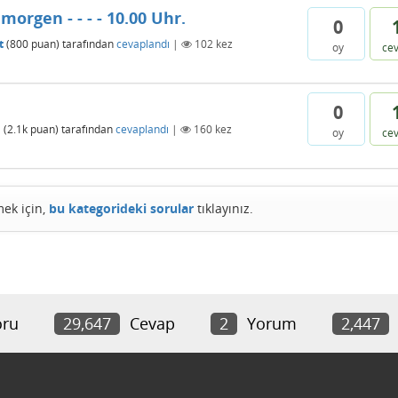
morgen - - - - 10.00 Uhr.
0
t
(
800
puan)
tarafından
cevaplandı
|
102
kez
oy
ce
0
n
(
2.1k
puan)
tarafından
cevaplandı
|
160
kez
oy
ce
mek için,
bu kategorideki sorular
tıklayınız.
ru
29,647
Cevap
2
Yorum
2,447