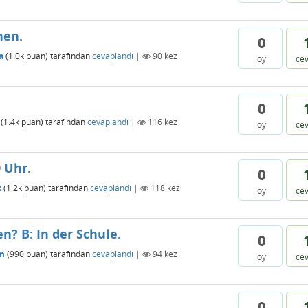
hen.
0
a
(
1.0k
puan)
tarafından
cevaplandı
|
90
kez
oy
ce
0
(
1.4k
puan)
tarafından
cevaplandı
|
116
kez
oy
ce
0 Uhr.
0
k
(
1.2k
puan)
tarafından
cevaplandı
|
118
kez
oy
ce
nen? B: In der Schule.
0
m
(
990
puan)
tarafından
cevaplandı
|
94
kez
oy
ce
0