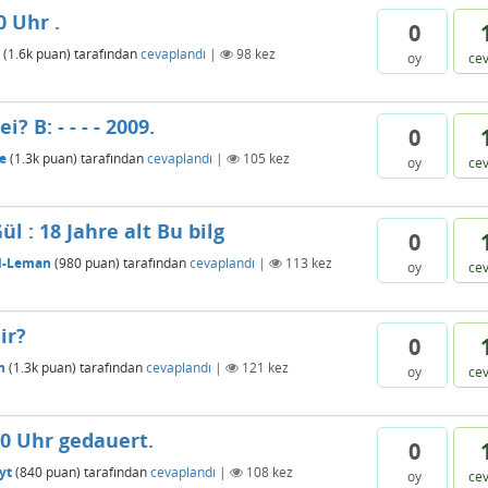
0 Uhr .
0
(
1.6k
puan)
tarafından
cevaplandı
|
98
kez
oy
ce
 B: - - - - 2009.
0
e
(
1.3k
puan)
tarafından
cevaplandı
|
105
kez
oy
ce
ül : 18 Jahre alt Bu bilg
0
l-Leman
(
980
puan)
tarafından
cevaplandı
|
113
kez
oy
ce
ir?
0
n
(
1.3k
puan)
tarafından
cevaplandı
|
121
kez
oy
ce
0.00 Uhr gedauert.
0
yt
(
840
puan)
tarafından
cevaplandı
|
108
kez
oy
ce