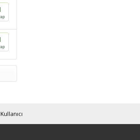
1
vap
1
vap
Kullanıcı