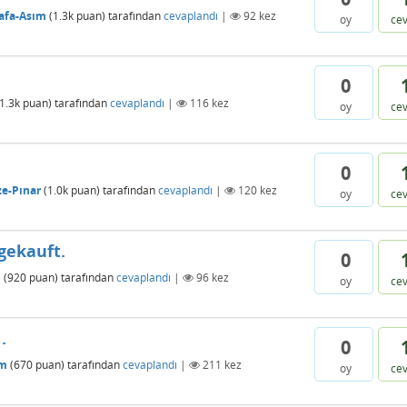
afa-Asım
(
1.3k
puan)
tarafından
cevaplandı
|
92
kez
oy
ce
0
1.3k
puan)
tarafından
cevaplandı
|
116
kez
oy
ce
0
e-Pınar
(
1.0k
puan)
tarafından
cevaplandı
|
120
kez
oy
ce
 gekauft.
0
l
(
920
puan)
tarafından
cevaplandı
|
96
kez
oy
ce
.
0
m
(
670
puan)
tarafından
cevaplandı
|
211
kez
oy
ce