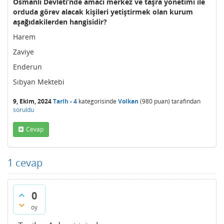
Osmanlı Devleti’nde amacı merkez ve taşra yönetimi ile
orduda görev alacak kişileri yetiştirmek olan kurum
aşağıdakilerden hangisidir?
Harem
Zaviye
Enderun
Sıbyan Mektebi
9, Ekim, 2024
Tarih - 4
kategorisinde
Volkan
(
980
puan)
tarafından
soruldu
Cevap
1
cevap
0
oy