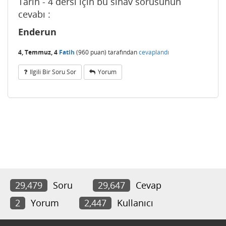
Tarih - 4 dersi için bu sınav sorusunun
cevabı :
Enderun
4, Temmuz, 4
Fatih
(
960
puan)
tarafından
cevaplandı
Ilgili Bir Soru Sor
Yorum
29,479
Soru
29,647
Cevap
2
Yorum
2,447
Kullanıcı