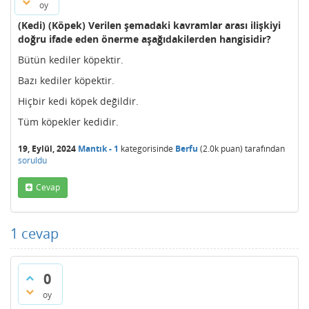
oy
(Kedi) (Köpek) Verilen şemadaki kavramlar arası ilişkiyi
doğru ifade eden önerme aşağıdakilerden hangisidir?
Bütün kediler köpektir.
Bazı kediler köpektir.
Hiçbir kedi köpek değildir.
Tüm köpekler kedidir.
19, Eylül, 2024
Mantık - 1
kategorisinde
Berfu
(
2.0k
puan)
tarafından
soruldu
Cevap
1
cevap
0
oy