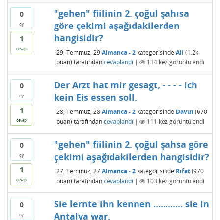
"gehen" fiilinin 2. çoğul şahısa
0
göre çekimi aşağıdakilerden
oy
hangisidir?
1
cevap
29, Temmuz, 29
Almanca - 2
kategorisinde
Ali
(
1.2k
puan)
tarafından
cevaplandı
|
134
kez görüntülendi
Der Arzt hat mir gesagt, - - - - ich
0
kein Eis essen soll.
oy
1
28, Temmuz, 28
Almanca - 2
kategorisinde
Davut
(
670
puan)
tarafından
cevaplandı
|
111
kez görüntülendi
cevap
"gehen" fiilinin 2. çoğul şahsa göre
0
çekimi aşağıdakilerden hangisidir?
oy
1
27, Temmuz, 27
Almanca - 2
kategorisinde
Rıfat
(
970
puan)
tarafından
cevaplandı
|
103
kez görüntülendi
cevap
Sie lernte ihn kennen ............ sie in
0
Antalya war.
oy