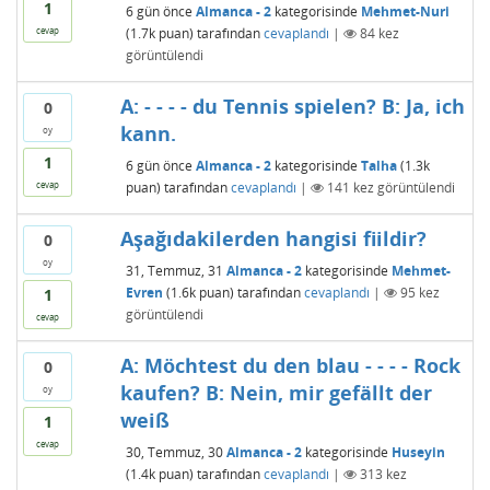
1
6 gün
önce
Almanca - 2
kategorisinde
Mehmet-Nuri
(
1.7k
puan)
tarafından
cevaplandı
|
84
kez
cevap
görüntülendi
A: - - - - du Tennis spielen? B: Ja, ich
0
kann.
oy
1
6 gün
önce
Almanca - 2
kategorisinde
Talha
(
1.3k
puan)
tarafından
cevaplandı
|
141
kez görüntülendi
cevap
Aşağıdakilerden hangisi fiildir?
0
oy
31, Temmuz, 31
Almanca - 2
kategorisinde
Mehmet-
Evren
(
1.6k
puan)
tarafından
cevaplandı
|
95
kez
1
görüntülendi
cevap
A: Möchtest du den blau - - - - Rock
0
kaufen? B: Nein, mir gefällt der
oy
weiß
1
cevap
30, Temmuz, 30
Almanca - 2
kategorisinde
Huseyin
(
1.4k
puan)
tarafından
cevaplandı
|
313
kez