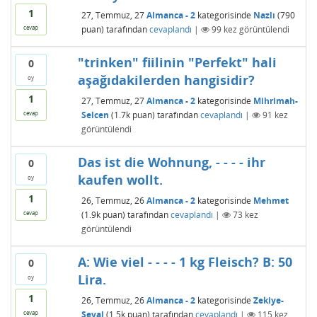
1
27, Temmuz, 27
Almanca - 2
kategorisinde
Nazlı
(
790
puan)
tarafından
cevaplandı
|
99
kez görüntülendi
cevap
"trinken" fiilinin "Perfekt" hali
0
aşağıdakilerden hangisidir?
oy
1
27, Temmuz, 27
Almanca - 2
kategorisinde
Mihrimah-
Selcen
(
1.7k
puan)
tarafından
cevaplandı
|
91
kez
cevap
görüntülendi
Das ist die Wohnung, - - - - ihr
0
kaufen wollt.
oy
1
26, Temmuz, 26
Almanca - 2
kategorisinde
Mehmet
(
1.9k
puan)
tarafından
cevaplandı
|
73
kez
cevap
görüntülendi
A: Wie viel - - - - 1 kg Fleisch? B: 50
0
Lira.
oy
1
26, Temmuz, 26
Almanca - 2
kategorisinde
Zekiye-
Seval
(
1.5k
puan)
tarafından
cevaplandı
|
115
kez
cevap