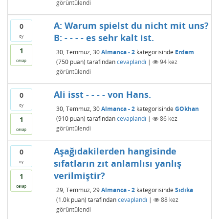
görüntülendi
A: Warum spielst du nicht mit uns?
0
B: - - - - es sehr kalt ist.
oy
1
30, Temmuz, 30
Almanca - 2
kategorisinde
Erdem
(
750
puan)
tarafından
cevaplandı
|
94
kez
cevap
görüntülendi
Ali isst - - - - von Hans.
0
oy
30, Temmuz, 30
Almanca - 2
kategorisinde
GOkhan
(
910
puan)
tarafından
cevaplandı
|
86
kez
1
görüntülendi
cevap
Aşağıdakilerden hangisinde
0
sıfatların zıt anlamlısı yanlış
oy
verilmiştir?
1
cevap
29, Temmuz, 29
Almanca - 2
kategorisinde
Sıdıka
(
1.0k
puan)
tarafından
cevaplandı
|
88
kez
görüntülendi