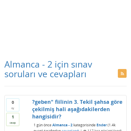
Almanca - 2 için sınav
soruları ve cevapları
?geben" fiilinin 3. Tekil şahsa göre
0
çekilmiş hali aşağıdakilerden
oy
hangisidir?
1
cevap
1 gün
önce
Almanca - 2
kategorisinde
Ender
(
1.4k
puan)
tarafından
cevaplandı
|
117
kez görüntülendi