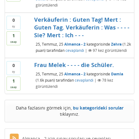
görüntülendi
Verkäuferin : Guten Tag! Mert :
0
Guten Tag. Verkäuferin : Was - - - -
oy
Sie? Mert : Ich - - -
1
cevap
25, Temmuz, 25
Almanca - 2
kategorisinde
Zehra
(
1.2k
puan)
tarafından
cevaplandı
|
97
kez görüntülendi
Frau Melek - - - - die Schüler.
0
oy
25, Temmuz, 25
Almanca - 2
kategorisinde
Damla
(
1.6k
puan)
tarafından
cevaplandı
|
78
kez
1
görüntülendi
cevap
Daha fazlasını görmek için,
bu kategorideki sorular
tıklayınız.
Almanca - 2 için sınav soruları ve cevapları