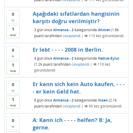
Aşağıdaki sıfatlardan hangisinin
0
karşıtı doğru verilmiştir?
oy
1
3 gün
önce
Almanca - 2
kategorisinde
Ahmet
(
1.8k
puan)
tarafından
cevaplandı
|
113
kez görüntülendi
cevap
Er lebt - - - - 2008 in Berlin.
0
oy
4 gün
önce
Almanca - 2
kategorisinde
Hatice-Eylul
(
1.2k
puan)
tarafından
cevaplandı
|
110
kez
1
görüntülendi
cevap
Er kann sich kein Auto kaufen, - - -
0
- er kein Geld hat.
oy
1
6 gün
önce
Almanca - 2
kategorisinde
ihsan
(
2.1k
puan)
tarafından
cevaplandı
|
95
kez görüntülendi
cevap
A: Kann ich - - - - helfen? B: Ja,
0
gerne.
oy