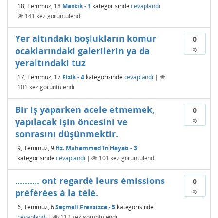
18, Temmuz, 18
Mantık - 1
kategorisinde
cevaplandı
|
141
kez görüntülendi
Yer altındaki boşlukların kömür
0
ocaklarındaki galerilerin ya da
oy
yeraltındaki tuz
17, Temmuz, 17
Fizik - 4
kategorisinde
cevaplandı
|
101
kez görüntülendi
Bir iş yaparken acele etmemek,
0
yapılacak işin öncesini ve
oy
sonrasını düşünmektir.
9, Temmuz, 9
Hz. Muhammed'in Hayatı - 3
kategorisinde
cevaplandı
|
101
kez görüntülendi
.......... ont regardé leurs émissions
0
préférées à la télé.
oy
6, Temmuz, 6
Seçmeli Fransızca - 5
kategorisinde
cevaplandı
|
112
kez görüntülendi