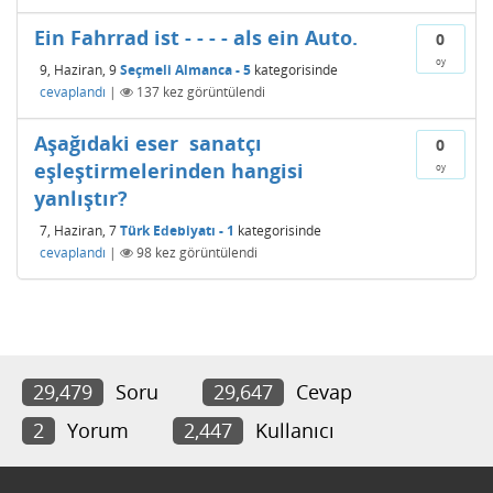
Ein Fahrrad ist - - - - als ein Auto.
0
oy
9, Haziran, 9
Seçmeli Almanca - 5
kategorisinde
cevaplandı
|
137
kez görüntülendi
Aşağıdaki eser  sanatçı
0
eşleştirmelerinden hangisi
oy
yanlıştır?
7, Haziran, 7
Türk Edebiyatı - 1
kategorisinde
cevaplandı
|
98
kez görüntülendi
29,479
Soru
29,647
Cevap
2
Yorum
2,447
Kullanıcı