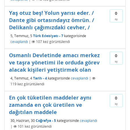
Yaş otuz beş! Yolun yarısı eder. /
0
Dante gibi ortasındayız ömrün. /
oy
Delikanlı çağımızdaki cevher, /
5, Temmuz, 5
Türk Edebiyatı - 7
kategorisinde
cevaplandı
|
107
kez görüntülendi
Osmanlı Devletinde amacı merkez
0
ve taşra yönetimi ile orduda görev
oy
alacak kişileri yetiştirmek olan
4, Temmuz, 4
Tarih - 4
kategorisinde
cevaplandı
|
119
kez görüntülendi
En çok tüketilen maddeler aynı
0
zamanda en çok üretilen ve
oy
dağıtılan maddele
30, Haziran, 30
Coğrafya - 5
kategorisinde
cevaplandı
|
101
kez görüntülendi