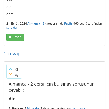
die
dem
21, Eylül, 2024
Almanca - 2
kategorisinde
Fatih
(
960
puan)
tarafından
soruldu
Cevap
1
cevap
0
oy
Almanca - 2 dersi için bu sınav sorusunun
cevabı :
die
2, Haziran, 2
Mustafa
(
1.4k
puan)
tarafından
cevaplandı