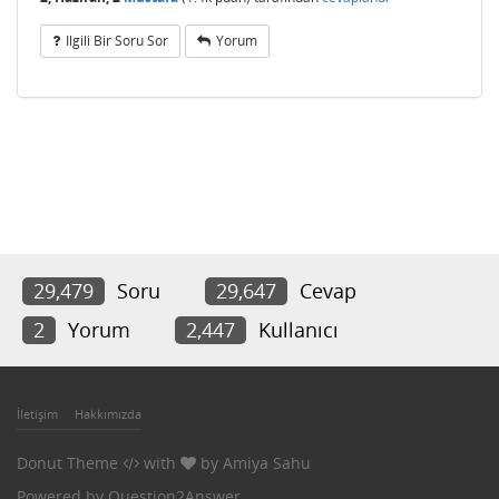
Ilgili Bir Soru Sor
Yorum
29,479
Soru
29,647
Cevap
2
Yorum
2,447
Kullanıcı
İletişim
Hakkımızda
Donut Theme
with
by
Amiya Sahu
Powered by
Question2Answer