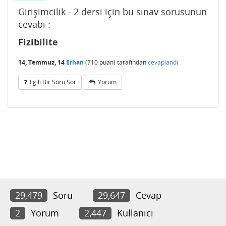
Girişimcilik - 2 dersi için bu sınav sorusunun
cevabı :
Fizibilite
14, Temmuz, 14
Erhan
(
710
puan)
tarafından
cevaplandı
Ilgili Bir Soru Sor
Yorum
29,479
Soru
29,647
Cevap
2
Yorum
2,447
Kullanıcı