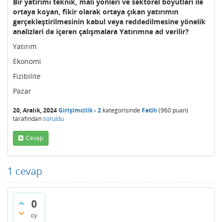
Bir yatırımı teknik, mali yönleri ve sektörel boyutları ile
ortaya koyan, fikir olarak ortaya çıkan yatırımın
gerçekleştirilmesinin kabul veya reddedilmesine yönelik
analizleri de içeren çalışmalara Yatırımne ad verilir?
Yatırım
Ekonomi
Fizibilite
Pazar
20, Aralık, 2024
Girişimcilik - 2
kategorisinde
Fatih
(
960
puan)
tarafından
soruldu
Cevap
1
cevap
0
oy