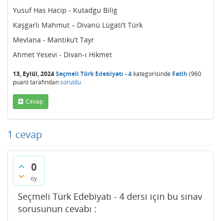
Yusuf Has Hacip - Kutadgu Bilig
Kaşgarlı Mahmut – Divanü Lügati’t Türk
Mevlana - Mantıku’t Tayr
Ahmet Yesevi - Divan-ı Hikmet
13, Eylül, 2024
Seçmeli Türk Edebiyatı - 4
kategorisinde
Fatih
(
960
puan)
tarafından
soruldu
Cevap
1
cevap
0
oy
Seçmeli Türk Edebiyatı - 4 dersi için bu sınav
sorusunun cevabı :