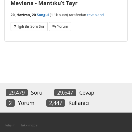
Mevlana - Mantıku’t Tayr
20, Haziran, 20
Songul
(
1.1k
puan)
tarafından
cevaplandı
Ilgili Bir Soru Sor
Yorum
29,479
Soru
29,647
Cevap
2
Yorum
2,447
Kullanıcı
İletişim
Hakkımızda