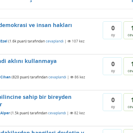
demokrasi ve insan hakları
0
oy
ce
Ezel
(
1.6k
puan)
tarafından
cevaplandı
|
107
kez
ndi aklını kullanmaya
0
oy
ce
Cihan
(
820
puan)
tarafından
cevaplandı
|
86
kez
ilincine sahip bir bireyden
0
r
oy
ce
Alper
(
1.5k
puan)
tarafından
cevaplandı
|
82
kez
arıdakilerden hangileri devletin v