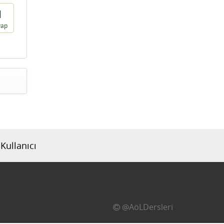
1
vap
Kullanıcı
@AöLDersleri