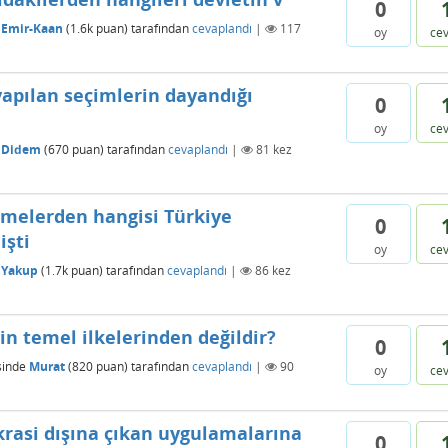
0
Emir-Kaan
(
1.6k
puan)
tarafından
cevaplandı
|
117
oy
ce
apılan seçimlerin dayandığı
0
oy
ce
Didem
(
670
puan)
tarafından
cevaplandı
|
81
kez
lişmelerden hangisi Türkiye
0
şti
oy
ce
Yakup
(
1.7k
puan)
tarafından
cevaplandı
|
86
kez
n temel ilkelerinden değildir?
0
sinde
Murat
(
820
puan)
tarafından
cevaplandı
|
90
oy
ce
krasi dışına çıkan uygulamalarına
0