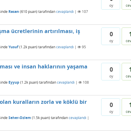
oy
ce
sinde
Rasan
(
610
puan)
tarafından
cevaplandı
|
107
şma ücretlerinin artırılması, iş
0
oy
ce
sinde
Yusuf
(
1.2k
puan)
tarafından
cevaplandı
|
95
ması ve insan haklarının yaşama
0
oy
ce
sinde
Eyyup
(
1.2k
puan)
tarafından
cevaplandı
|
108
olan kuralların zorla ve köklü bir
0
oy
ce
sinde
Seher-Ozlem
(
1.5k
puan)
tarafından
cevaplandı
|