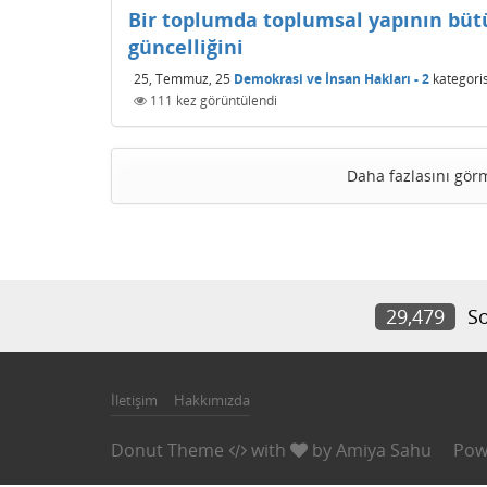
Bir toplumda toplumsal yapının bü
güncelliğini
25, Temmuz, 25
Demokrasi ve İnsan Hakları - 2
kategori
111
kez görüntülendi
Daha fazlasını gör
29,479
So
İletişim
Hakkımızda
Donut Theme
with
by
Amiya Sahu
Pow