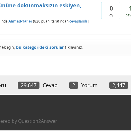
tününe dokunmaksızın eskiyen,
0
oy
ce
sinde
Ahmad-Taher
(
820
puan)
tarafından
cevaplandı
|
mek için,
bu kategorideki sorular
tıklayınız.
ru
29,647
Cevap
2
Yorum
2,447
ered by
Question2Answer