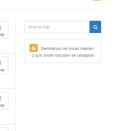
1
vap
Demokrasi ve İnsan Hakları
- 2 için sınav soruları ve cevapları
1
vap
1
vap