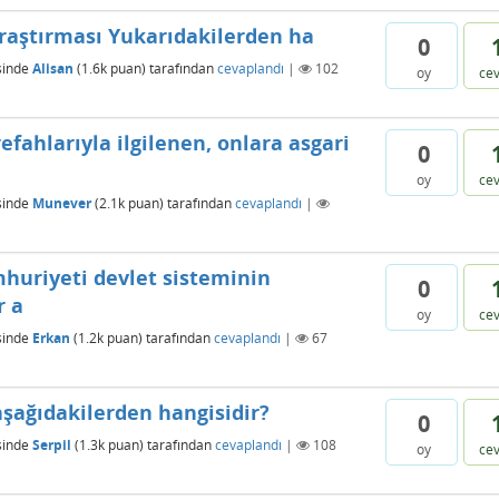
 araştırması Yukarıdakilerden ha
0
sinde
Alisan
(
1.6k
puan)
tarafından
cevaplandı
|
102
oy
ce
efahlarıyla ilgilenen, onlara asgari
0
oy
ce
sinde
Munever
(
2.1k
puan)
tarafından
cevaplandı
|
huriyeti devlet sisteminin
0
r a
oy
ce
sinde
Erkan
(
1.2k
puan)
tarafından
cevaplandı
|
67
aşağıdakilerden hangisidir?
0
sinde
Serpil
(
1.3k
puan)
tarafından
cevaplandı
|
108
oy
ce