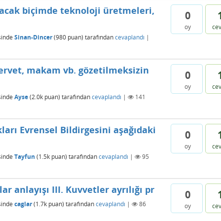
çacak biçimde teknoloji üretmeleri,
0
oy
ce
sinde
Sinan-Dincer
(
980
puan)
tarafından
cevaplandı
|
servet, makam vb. gözetilmeksizin
0
oy
ce
sinde
Ayse
(
2.0k
puan)
tarafından
cevaplandı
|
141
arı Evrensel Bildirgesini aşağıdaki
0
oy
ce
sinde
Tayfun
(
1.5k
puan)
tarafından
cevaplandı
|
95
r anlayışı III. Kuvvetler ayrılığı pr
0
sinde
caglar
(
1.7k
puan)
tarafından
cevaplandı
|
86
oy
ce