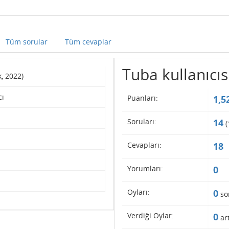
Tüm sorular
Tüm cevaplar
Tuba kullanıcısı
k, 2022)
cı
Puanları:
1,5
Soruları:
14
(
Cevapları:
18
Yorumları:
0
Oyları:
0
so
Verdiği Oylar:
0
art