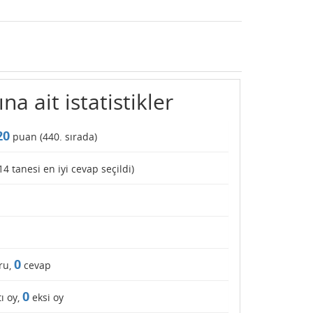
na ait istatistikler
20
puan (
440
. sırada)
14
tanesi en iyi cevap seçildi)
0
ru,
cevap
0
ı oy,
eksi oy