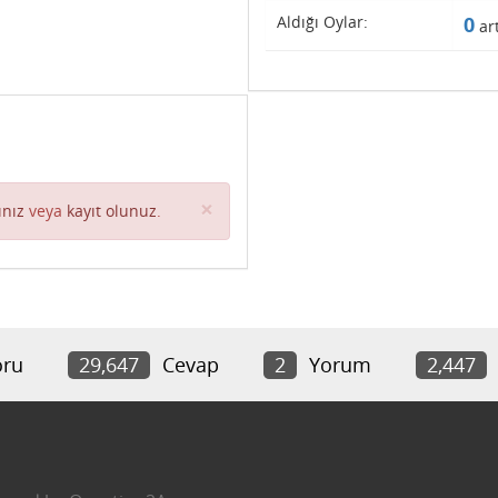
Aldığı Oylar:
0
art
Close
×
ınız
veya
kayıt olunuz
.
ru
29,647
Cevap
2
Yorum
2,447