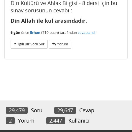
Din Kültürü ve Ahlak Bilgisi - 8 dersi için bu
sınav sorusunun cevabı :
Din Allah ile kul arasındadır.
6 gün
önce
Erhan
(
710
puan)
tarafından
cevaplandı
Ilgili Bir Soru Sor
Yorum
29,479
Soru
29,647
Cevap
2
Yorum
2,447
Kullanıcı