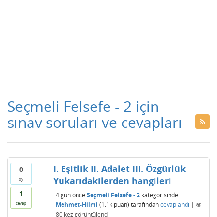
Seçmeli Felsefe - 2 için
sınav soruları ve cevapları
I. Eşitlik II. Adalet III. Özgürlük
0
Yukarıdakilerden hangileri
oy
1
4 gün
önce
Seçmeli Felsefe - 2
kategorisinde
Mehmet-Hilmi
(
1.1k
puan)
tarafından
cevaplandı
|
cevap
80
kez görüntülendi