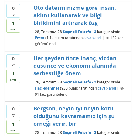
Oto determinizme göre insan,
0
aklını kullanarak ve bilgi
oy
birikimini artırarak özg
1
cevap
28, Temmuz, 28
Seçmeli Felsefe - 2
kategorisinde
Erem
(
1.1k
puan)
tarafından
cevaplandı
|
132
kez
görüntülendi
Her şeyden önce inanç, vicdan,
0
düşünce ve ekonomi alanında
oy
serbestliğe önem
1
cevap
28, Temmuz, 28
Seçmeli Felsefe - 2
kategorisinde
Hacı-Mehmet
(
930
puan)
tarafından
cevaplandı
|
91
kez görüntülendi
Bergson, neyin iyi neyin kötü
0
olduğunu kavramamız için şu
oy
örneği verir; bir
1
cevap
28, Temmuz, 28
Seçmeli Felsefe - 2
kategorisinde