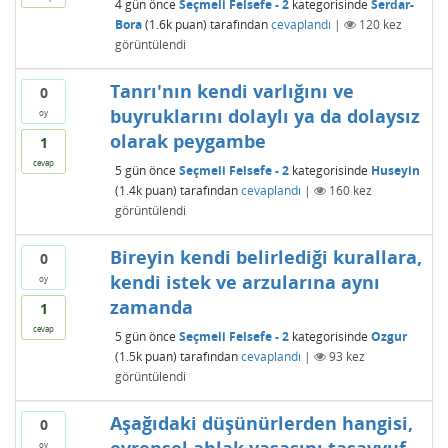
4 gün
önce
Seçmeli Felsefe - 2
kategorisinde
Serdar-
Bora
(
1.6k
puan)
tarafından
cevaplandı
|
120
kez
görüntülendi
Tanrı'nın kendi varlığını ve
0
buyruklarını dolaylı ya da dolaysız
oy
olarak peygambe
1
cevap
5 gün
önce
Seçmeli Felsefe - 2
kategorisinde
Huseyin
(
1.4k
puan)
tarafından
cevaplandı
|
160
kez
görüntülendi
Bireyin kendi belirlediği kurallara,
0
kendi istek ve arzularına aynı
oy
zamanda
1
cevap
5 gün
önce
Seçmeli Felsefe - 2
kategorisinde
Ozgur
(
1.5k
puan)
tarafından
cevaplandı
|
93
kez
görüntülendi
Aşağıdaki düşünürlerden hangisi,
0
oy