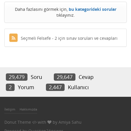
Daha fazlasını görmek için,
bu kategorideki sorular
tıklayınız.
Seçmeli Felsefe - 2 için sınav soruları ve cevapları
29,479
Soru
29,647
Cevap
2
Yorum
2,447
Kullanıcı
İletişim
Hakkımızda
Donut Theme
with
by
Amiya Sahu
Powered by
Question2Answer