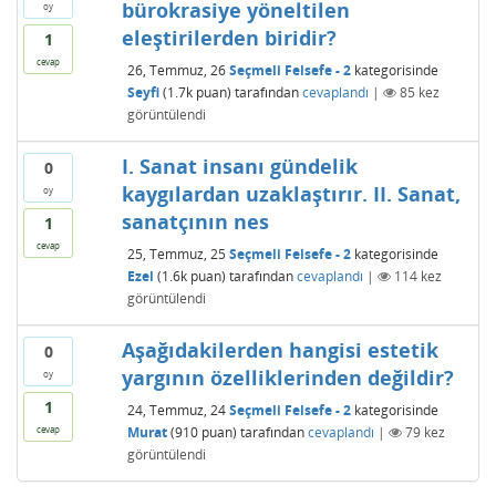
bürokrasiye yöneltilen
oy
eleştirilerden biridir?
1
cevap
26, Temmuz, 26
Seçmeli Felsefe - 2
kategorisinde
Seyfi
(
1.7k
puan)
tarafından
cevaplandı
|
85
kez
görüntülendi
I. Sanat insanı gündelik
0
kaygılardan uzaklaştırır. II. Sanat,
oy
sanatçının nes
1
cevap
25, Temmuz, 25
Seçmeli Felsefe - 2
kategorisinde
Ezel
(
1.6k
puan)
tarafından
cevaplandı
|
114
kez
görüntülendi
Aşağıdakilerden hangisi estetik
0
yargının özelliklerinden değildir?
oy
1
24, Temmuz, 24
Seçmeli Felsefe - 2
kategorisinde
Murat
(
910
puan)
tarafından
cevaplandı
|
79
kez
cevap
görüntülendi