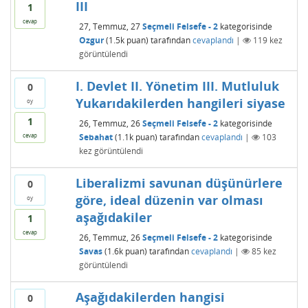
III
1
cevap
27, Temmuz, 27
Seçmeli Felsefe - 2
kategorisinde
Ozgur
(
1.5k
puan)
tarafından
cevaplandı
|
119
kez
görüntülendi
I. Devlet II. Yönetim III. Mutluluk
0
Yukarıdakilerden hangileri siyase
oy
1
26, Temmuz, 26
Seçmeli Felsefe - 2
kategorisinde
Sebahat
(
1.1k
puan)
tarafından
cevaplandı
|
103
cevap
kez görüntülendi
Liberalizmi savunan düşünürlere
0
göre, ideal düzenin var olması
oy
aşağıdakiler
1
cevap
26, Temmuz, 26
Seçmeli Felsefe - 2
kategorisinde
Savas
(
1.6k
puan)
tarafından
cevaplandı
|
85
kez
görüntülendi
Aşağıdakilerden hangisi
0