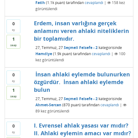
Fatih
(
1.1k
puan)
tarafından
cevaplandı
|
158
kez
görüntülendi
Erdem, insan varlığına gerçek
0
anlamını veren ahlaki niteliklerin
oy
bir toplamıdır.
1
cevap
27, Temmuz, 27
Seçmeli Felsefe - 2
kategorisinde
Hamdiye
(
1.9k
puan)
tarafından
cevaplandı
|
100
kez görüntülendi
 İnsan ahlaki eylemde bulunurken
0
özgürdür.  İnsan ahlaki eylemde
oy
bulun
1
cevap
27, Temmuz, 27
Seçmeli Felsefe - 2
kategorisinde
Ahmet-Sercan
(
870
puan)
tarafından
cevaplandı
|
89
kez görüntülendi
I. Evrensel ahlak yasası var mıdır?
0
II. Ahlaki eylemin amacı var mıdır?
oy