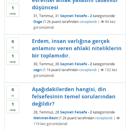
evrensel ahlak yasasını tasavvuf
düşüncesi
1
cevap
31, Temmuz, 31
Seçmeli Felsefe - 2
kategorisinde
Ozge
(
1.2k
puan)
tarafından
cevaplandı
|
84
kez
görüntülendi
Erdem, insan varlığına gerçek
0
anlamını veren ahlaki niteliklerin
oy
bir toplamıdır.
1
cevap
30, Temmuz, 30
Seçmeli Felsefe - 2
kategorisinde
cagrı
(
1.1k
puan)
tarafından
cevaplandı
|
132
kez
görüntülendi
Aşağıdakilerden hangisi, din
0
felsefesinin temel sorularından
oy
değildir?
1
cevap
28, Temmuz, 28
Seçmeli Felsefe - 2
kategorisinde
Mehmet-Resit
(
1.2k
puan)
tarafından
cevaplandı
|
119
kez görüntülendi