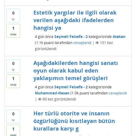
Estetik yargılar ile ilgili olarak
0
verilen aşağıdaki ifadelerden
oy
hangisi ya
1
cevap
4 gün
önce
Seçmeli Felsefe - 2
kategorisinde
Atakan
(
1.1k
puan)
tarafından
cevaplandı
|
101
kez
görüntülendi
Aşağıdakilerden hangisi sanatı
0
oyun olarak kabul eden
oy
yaklaşımın temel görüşleri
1
cevap
4 gün
önce
Seçmeli Felsefe - 2
kategorisinde
Muhammed-Hasan
(
1.0k
puan)
tarafından
cevaplandı
|
90
kez görüntülendi
Her türlü otorite ve insanın
0
özgürlüğünü kısıtlayan bütün
oy
kurallara karşı g
1
cevap