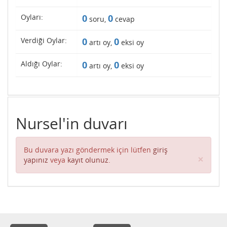
Oyları:
0
0
soru,
cevap
Verdiği Oylar:
0
0
artı oy,
eksi oy
Aldığı Oylar:
0
0
artı oy,
eksi oy
Nursel'in duvarı
Bu duvara yazı göndermek için lütfen
giriş
Clos
×
yapınız
veya
kayıt olunuz
.