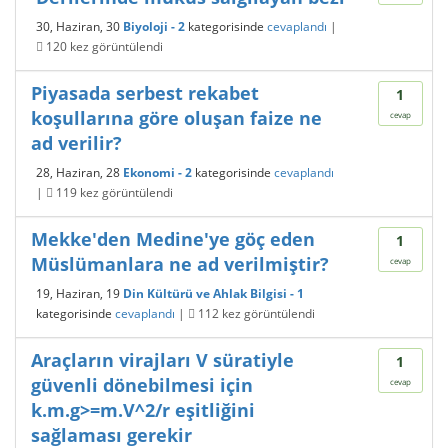
30, Haziran, 30
Biyoloji - 2
kategorisinde
cevaplandı
|
120
kez görüntülendi
Piyasada serbest rekabet
1
koşullarına göre oluşan faize ne
cevap
ad verilir?
28, Haziran, 28
Ekonomi - 2
kategorisinde
cevaplandı
|
119
kez görüntülendi
Mekke'den Medine'ye göç eden
1
Müslümanlara ne ad verilmiştir?
cevap
19, Haziran, 19
Din Kültürü ve Ahlak Bilgisi - 1
kategorisinde
cevaplandı
|
112
kez görüntülendi
Araçların virajları V süratiyle
1
güvenli dönebilmesi için
cevap
k.m.g>=m.V^2/r eşitliğini
sağlaması gerekir