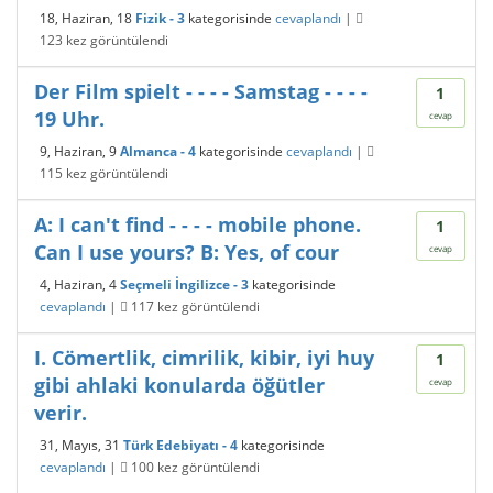
18, Haziran, 18
Fizik - 3
kategorisinde
cevaplandı
|
123
kez görüntülendi
Der Film spielt - - - - Samstag - - - -
1
19 Uhr.
cevap
9, Haziran, 9
Almanca - 4
kategorisinde
cevaplandı
|
115
kez görüntülendi
A: I can't find - - - - mobile phone.
1
Can I use yours? B: Yes, of cour
cevap
4, Haziran, 4
Seçmeli İngilizce - 3
kategorisinde
cevaplandı
|
117
kez görüntülendi
I. Cömertlik, cimrilik, kibir, iyi huy
1
gibi ahlaki konularda öğütler
cevap
verir.
31, Mayıs, 31
Türk Edebiyatı - 4
kategorisinde
cevaplandı
|
100
kez görüntülendi