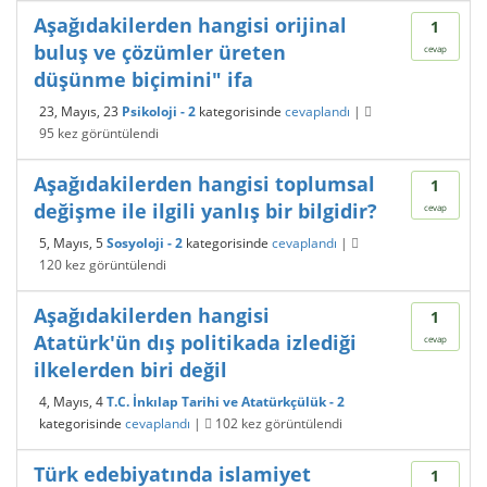
Aşağıdakilerden hangisi orijinal
1
buluş ve çözümler üreten
cevap
düşünme biçimini" ifa
23, Mayıs, 23
Psikoloji - 2
kategorisinde
cevaplandı
|
95
kez görüntülendi
Aşağıdakilerden hangisi toplumsal
1
değişme ile ilgili yanlış bir bilgidir?
cevap
5, Mayıs, 5
Sosyoloji - 2
kategorisinde
cevaplandı
|
120
kez görüntülendi
Aşağıdakilerden hangisi
1
Atatürk'ün dış politikada izlediği
cevap
ilkelerden biri değil
4, Mayıs, 4
T.C. İnkılap Tarihi ve Atatürkçülük - 2
kategorisinde
cevaplandı
|
102
kez görüntülendi
Türk edebiyatında islamiyet
1