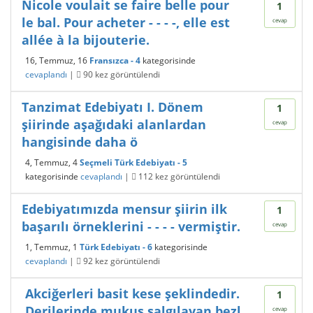
Nicole voulait se faire belle pour
1
le bal. Pour acheter - - - -, elle est
cevap
allée à la bijouterie.
16, Temmuz, 16
Fransızca - 4
kategorisinde
cevaplandı
|
90
kez görüntülendi
Tanzimat Edebiyatı I. Dönem
1
şiirinde aşağıdaki alanlardan
cevap
hangisinde daha ö
4, Temmuz, 4
Seçmeli Türk Edebiyatı - 5
kategorisinde
cevaplandı
|
112
kez görüntülendi
Edebiyatımızda mensur şiirin ilk
1
başarılı örneklerini - - - - vermiştir.
cevap
1, Temmuz, 1
Türk Edebiyatı - 6
kategorisinde
cevaplandı
|
92
kez görüntülendi
 Akciğerleri basit kese şeklindedir.
1
 Derilerinde mukus salgılayan bezl
cevap