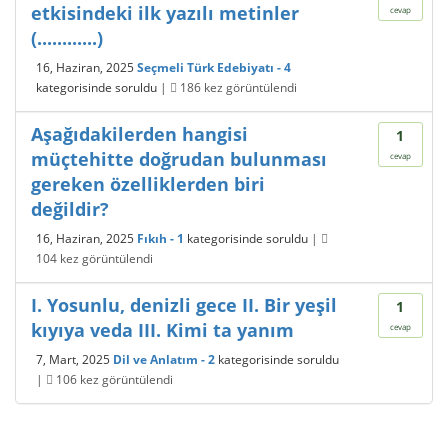
etkisindeki ilk yazılı metinler
cevap
(............)
16, Haziran, 2025
Seçmeli Türk Edebiyatı - 4
kategorisinde
soruldu
|
186
kez görüntülendi
Aşağıdakilerden hangisi
1
müçtehitte doğrudan bulunması
cevap
gereken özelliklerden biri
değildir?
16, Haziran, 2025
Fıkıh - 1
kategorisinde
soruldu
|
104
kez görüntülendi
I. Yosunlu, denizli gece II. Bir yeşil
1
kıyıya veda III. Kimi ta yanım
cevap
7, Mart, 2025
Dil ve Anlatım - 2
kategorisinde
soruldu
|
106
kez görüntülendi