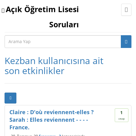
Açık Öğretim Lisesi
Toggle
navigation
Soruları
Kezban kullanıcısına ait
son etkinlikler
Claire : D'où reviennent-elles ?
1
Sarah : Elles reviennent - - - -
cevap
France.