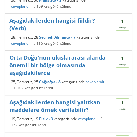
30, Temmuz, 30
Fransızca - 2
kategorisinde
cevaplandı
|
109
kez görüntülendi
Aşağıdakilerden hangisi fiildir?
1
(Verb)
cevap
28, Temmuz, 28
Seçmeli Almanca - 7
kategorisinde
cevaplandı
|
116
kez görüntülendi
Orta Doğu'nun uluslararası alanda
1
önemli bir bölge olmasında
cevap
aşağıdakilerde
25, Temmuz, 25
Coğrafya - 8
kategorisinde
cevaplandı
|
102
kez görüntülendi
Aşağıdakilerden hangisi yalıtkan
1
maddelere örnek verilebilir?
cevap
19, Temmuz, 19
Fizik - 3
kategorisinde
cevaplandı
|
132
kez görüntülendi