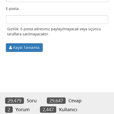
E-posta:
Gizlilik: E-posta adresiniz paylaşılmayacak veya üçüncü
taraflara satılmayacaktır.
Kaydı Tamamla
29,479
Soru
29,647
Cevap
2
Yorum
2,447
Kullanıcı