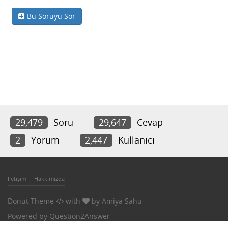
Bu Soruyu Sor
29,479
Soru
29,647
Cevap
2
Yorum
2,447
Kullanıcı
İletişim
Hakkımızda
Donut Theme
with
by
Amiya Sahu
Powered by
Question2Answer