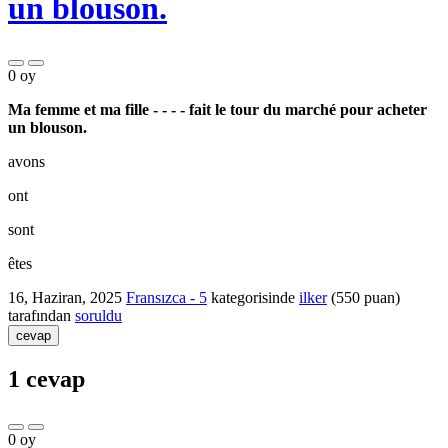
un blouson.
0
oy
Ma femme et ma fille - - - - fait le tour du marché pour acheter
un blouson.
avons
ont
sont
êtes
16, Haziran, 2025
Fransızca - 5
kategorisinde
ilker
(
550
puan)
tarafından
soruldu
cevap
1
cevap
0
oy