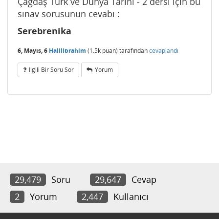
Çağdaş Türk ve Dünya Tarihi - 2 dersi için bu
sınav sorusunun cevabı :
Serebrenika
6, Mayıs, 6
Halilibrahim
(
1.5k
puan)
tarafından
cevaplandı
Ilgili Bir Soru Sor
Yorum
29,479
Soru
29,647
Cevap
2
Yorum
2,447
Kullanıcı