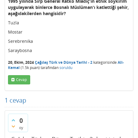
1995 yılında Sırp General Ratko Mladiç'in etnik soykırım
uygulayarak binlerce Bosnalı Müslüman'ı katlettiği şehir,
aşağıdakilerden hangisidir?
Tuzla
Mostar
Serebrenika
Saraybosna
20, Ekim, 2024
Çağdaş Türk ve Dünya Tarihi - 2
kategorisinde
Ali-
Kemal
(
1.5k
puan)
tarafından
soruldu
Cevap
1
cevap
0
oy