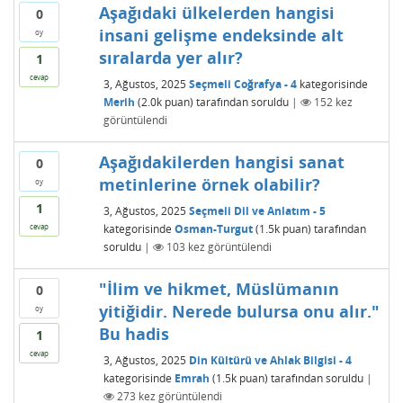
Aşağıdaki ülkelerden hangisi
0
insani gelişme endeksinde alt
oy
sıralarda yer alır?
1
cevap
3, Ağustos, 2025
Seçmeli Coğrafya - 4
kategorisinde
Merih
(
2.0k
puan)
tarafından
soruldu
|
152
kez
görüntülendi
Aşağıdakilerden hangisi sanat
0
metinlerine örnek olabilir?
oy
1
3, Ağustos, 2025
Seçmeli Dil ve Anlatım - 5
kategorisinde
Osman-Turgut
(
1.5k
puan)
tarafından
cevap
soruldu
|
103
kez görüntülendi
"İlim ve hikmet, Müslümanın
0
yitiğidir. Nerede bulursa onu alır."
oy
Bu hadis
1
cevap
3, Ağustos, 2025
Din Kültürü ve Ahlak Bilgisi - 4
kategorisinde
Emrah
(
1.5k
puan)
tarafından
soruldu
|
273
kez görüntülendi