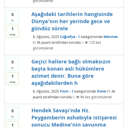
görüntülendi
Aşağıdaki tarihlerin hangisinde
0
Dünya'nın her yerinde gece ve
oy
gündüz sürele
1
cevap
6, Ağustos, 2025
Coğrafya - 1
kategorisinde
Mehmet
(
1.9k
puan)
tarafından
soruldu
|
120
kez
görüntülendi
Geçici hallere bağlı olmaksızın
0
başta konan asli hükümlere
oy
azimet denir. Buna göre
1
aşağıdakilerden h
cevap
6, Ağustos, 2025
Fıkıh - 1
kategorisinde
Omer
(
1.4k
puan)
tarafından
soruldu
|
96
kez görüntülendi
Hendek Savaşı'nda Hz.
0
Peygamberin ashabıyla istişaresi
oy
sonucu Medine'nin savunma
1