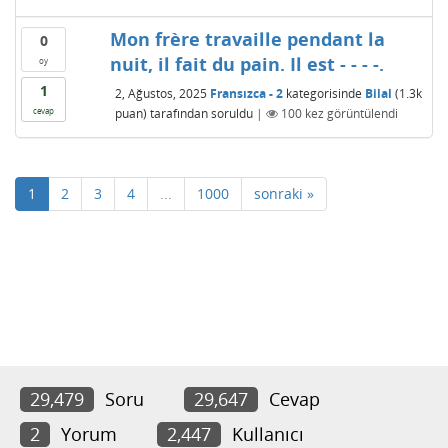
Mon frère travaille pendant la
0
nuit, il fait du pain. Il est - - - -.
oy
1
2, Ağustos, 2025
Fransızca - 2
kategorisinde
Bilal
(
1.3k
puan)
tarafından
soruldu
|
100
kez görüntülendi
cevap
1
2
3
4
...
1000
sonraki »
29,479
Soru
29,647
Cevap
2
Yorum
2,447
Kullanıcı