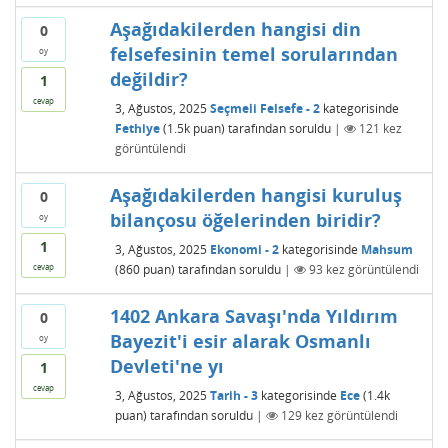
Aşağıdakilerden hangisi din
0
felsefesinin temel sorularından
oy
değildir?
1
cevap
3, Ağustos, 2025
Seçmeli Felsefe - 2
kategorisinde
Fethiye
(
1.5k
puan)
tarafından
soruldu
|
121
kez
görüntülendi
Aşağıdakilerden hangisi kuruluş
0
bilançosu öğelerinden biridir?
oy
1
3, Ağustos, 2025
Ekonomi - 2
kategorisinde
Mahsum
(
860
puan)
tarafından
soruldu
|
93
kez görüntülendi
cevap
1402 Ankara Savaşı'nda Yıldırım
0
Bayezit'i esir alarak Osmanlı
oy
Devleti'ne yı
1
cevap
3, Ağustos, 2025
Tarih - 3
kategorisinde
Ece
(
1.4k
puan)
tarafından
soruldu
|
129
kez görüntülendi