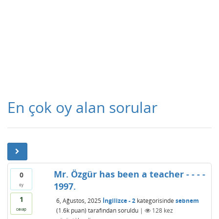
En çok oy alan sorular
Mr. Özgür has been a teacher - - - -
0
1997.
oy
1
6, Ağustos, 2025
İngilizce - 2
kategorisinde
sebnem
(
1.6k
puan)
tarafından
soruldu
|
128
kez
cevap