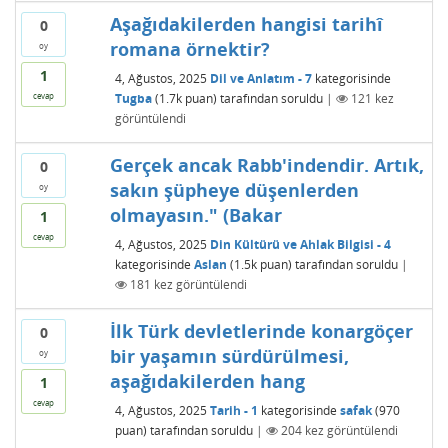
Aşağıdakilerden hangisi tarihî
0
romana örnektir?
oy
1
4, Ağustos, 2025
Dil ve Anlatım - 7
kategorisinde
Tugba
(
1.7k
puan)
tarafından
soruldu
|
121
kez
cevap
görüntülendi
Gerçek ancak Rabb'indendir. Artık,
0
sakın şüpheye düşenlerden
oy
olmayasın." (Bakar
1
cevap
4, Ağustos, 2025
Din Kültürü ve Ahlak Bilgisi - 4
kategorisinde
Aslan
(
1.5k
puan)
tarafından
soruldu
|
181
kez görüntülendi
İlk Türk devletlerinde konargöçer
0
bir yaşamın sürdürülmesi,
oy
aşağıdakilerden hang
1
cevap
4, Ağustos, 2025
Tarih - 1
kategorisinde
safak
(
970
puan)
tarafından
soruldu
|
204
kez görüntülendi