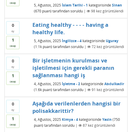
cevap
5, Ağustos, 2025
İslam Tarihi - 1
kategorisinde
Sinan
(
670
puan)
tarafından
soruldu
|
98
kez görüntülendi
Eating healthy - - - - having a
0
healthy life.
oy
1
5, Ağustos, 2025
İngilizce - 4
kategorisinde
Uguray
(
1.1k
puan)
tarafından
soruldu
|
72
kez görüntülendi
cevap
Bir işletmenin kurulması ve
0
işletilmesi için gerekli paranın
oy
sağlanması hangi iş
1
cevap
4, Ağustos, 2025
İşletme - 2
kategorisinde
Abdulkadir
(
1.6k
puan)
tarafından
soruldu
|
91
kez görüntülendi
Aşağıda verilenlerden hangisi bir
0
polisakkarittir?
oy
1
4, Ağustos, 2025
Kimya - 4
kategorisinde
Yasin
(
750
puan)
tarafından
soruldu
|
87
kez görüntülendi
cevap