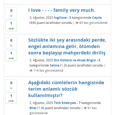
I love - - - - family very much.
0
oy
3, Ağustos, 2025
İngilizce - 3
kategorisinde
Ceyda
(
930
puan)
tarafından
soruldu
|
83
kez görüntülendi
1
cevap
Sözlükte iki şey arasındaki perde,
0
engel anlamına gelir, ölümden
oy
sonra başlayıp mahşerdeki diriliş
1
cevap
2, Ağustos, 2025
Din Kültürü ve Ahlak Bilgisi - 5
kategorisinde
Selma
(
1.2k
puan)
tarafından
soruldu
|
116
kez görüntülendi
Aşağıdaki cümlelerin hangisinde
0
terim anlamlı sözcük
oy
kullanılmıştır?
1
cevap
2, Ağustos, 2025
Türk Edebiyatı - 7
kategorisinde
Bilal
(
1.3k
puan)
tarafından
soruldu
|
91
kez
görüntülendi